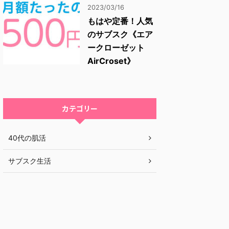
2023/03/16
もはや定番！人気
のサブスク《エア
ークローゼット
AirCroset》
カテゴリー
40代の肌活
サブスク生活