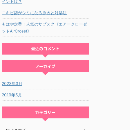
イントは？
ニキビ跡がシミになる原因と対処法
もはや定番！人気のサブスク《エアークローゼ
ットAirCroset》
最近のコメント
アーカイブ
2023年3月
2019年5月
カテゴリー